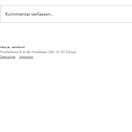
Kommentar verfassen...
Pomoc
caddy 
Special edition
Kellerjochkapelle
Hirschenkreuz 8 an der Husslstrasse 38A - 6130 Schwaz
Datenschutz
Impressum