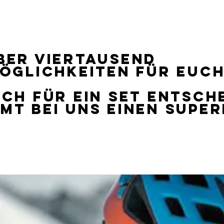
ber viertausend
Möglichkeiten für euch
ich für ein Set entsche
mt bei uns einen Super