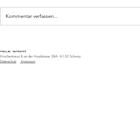
Kommentar verfassen...
Pomoc
caddy 
Special edition
Kellerjochkapelle
Hirschenkreuz 8 an der Husslstrasse 38A - 6130 Schwaz
Datenschutz
Impressum